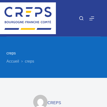
Passer
au
contenu
creps
Accueil
creps
CREPS