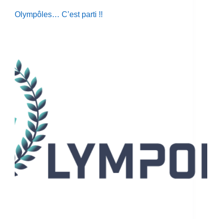
Olympôles… C’est parti !!