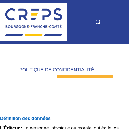
Passer
au
contenu
POLITIQUE DE CONFIDENTIALITÉ
Définition des données
L’Éditeur :
La personne, physique ou morale, qui édite les