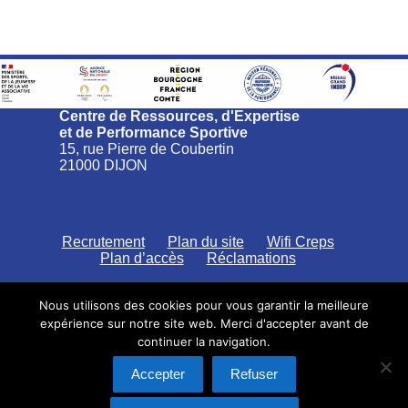
Centre de Ressources, d'Expertise
et de Performance Sportive
15, rue Pierre de Coubertin
21000 DIJON
Recrutement
Plan du site
Wifi Creps
Plan d’accès
Réclamations
Nous utilisons des cookies pour vous garantir la meilleure
expérience sur notre site web. Merci d'accepter avant de
continuer la navigation.
CREPS Bourgogne Franche-Comté
Politique de confidentialité
Accepter
Refuser
Saisine par voie électronique
Mentions légales