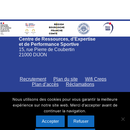
Centre de Ressources, d'Expertise
et de Performance Sportive
15, rue Pierre de Coubertin
21000 DIJON
Recrutement
Plan du site
Wifi Creps
Plan d’accès
Réclamations
Nous utilisons des cookies pour vous garantir la meilleure
expérience sur notre site web. Merci d'accepter avant de
continuer la navigation.
CREPS Bourgogne Franche-Comté
Politique de confidentialité
Accepter
Refuser
Saisine par voie électronique
Mentions légales