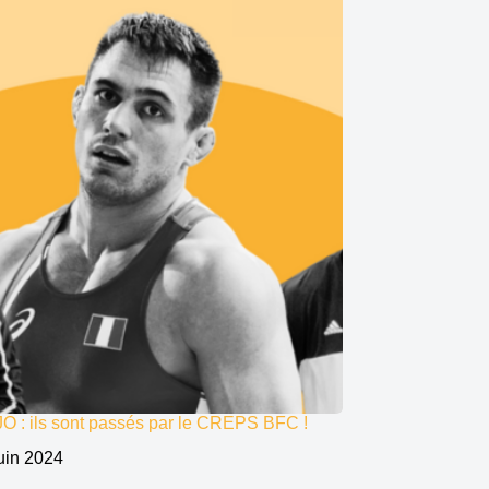
JO : ils sont passés par le CREPS BFC !
uin 2024