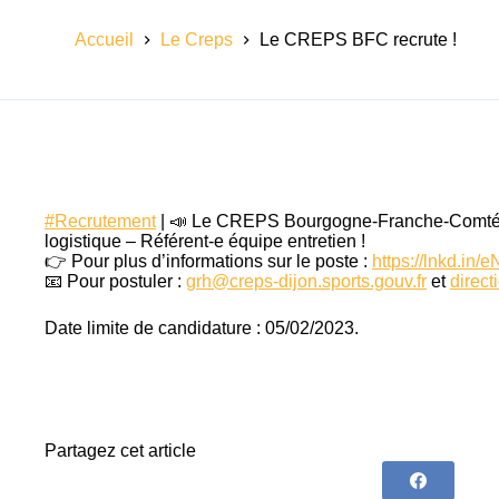
Accueil
Le Creps
Le CREPS BFC recrute !
#Recrutement
| 📣 Le CREPS Bourgogne-Franche-Comté re
logistique – Référent-e équipe entretien !
👉 Pour plus d’informations sur le poste :
https://lnkd.i
📧 Pour postuler :
grh@creps-dijon.sports.gouv.fr
et
direct
Date limite de candidature : 05/02/2023.
Partagez cet article