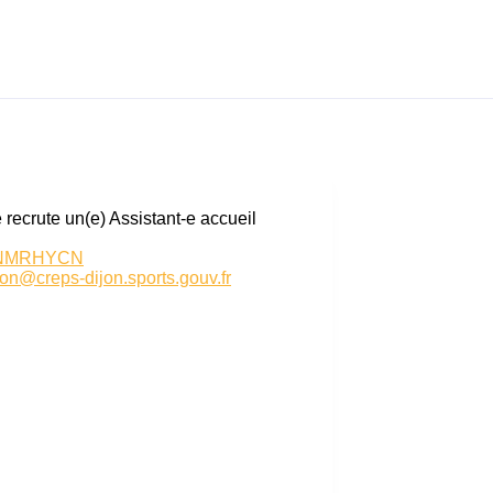
crute un(e) Assistant-e accueil
n/eNMRHYCN
ion@creps-dijon.sports.gouv.fr