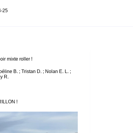
4-25
r mixte roller !
ine B. ; Tristan D. ; Nolan E. L. ;
ny R.
RILLON !