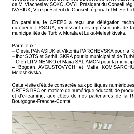
de M. Viacheslav SOKOLOVYI, Président du Conseil régiona
IVASIUK, Vice-président du Conseil régional et M. Serh
En parallèle, le CREPS a reçu une délégation tech
européen TIPS4UA, réunissant des représentants de la
municipalités de Turbiv, Murafa et Luka-Meleshkivska.
Parmi eux :
– Olesia PANASIUK et Viktoriia PARCHEVSKA pour la Ré
– Ihor SOTS et Serhii ISKRA pour la municipalité de Turb
– Oleh LITVINENKO et Maiia SALIAMON pour la municipa
– Bogdan AVGUSTOVYCH et Maiia KOMISARCHUK p
Meleshkivska.
Cette visite d’étude consacrée aux politiques numériques
CREPS BFC en matière de numérique éducatif, de product
et d’e-learning, aux côtés de nos partenaires de la
Bourgogne-Franche-Comté.