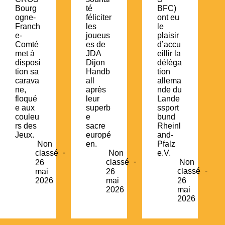
Bourg
té
BFC)
ogne-
féliciter
ont eu
Franch
les
le
e-
joueus
plaisir
Comté
es de
d’accu
met à
JDA
eillir la
disposi
Dijon
déléga
tion sa
Handb
tion
carava
all
allema
ne,
après
nde du
floqué
leur
Lande
e aux
superb
ssport
couleu
e
bund
rs des
sacre
Rheinl
Jeux.
europé
and-
Non
en.
Pfalz
classé
Non
e.V.
classé
Non
26
classé
mai
26
2026
mai
26
2026
mai
2026