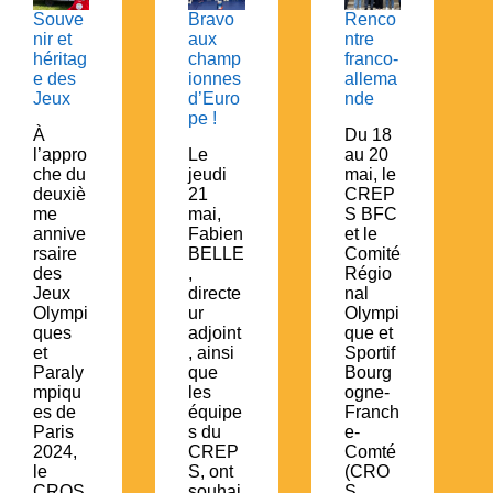
Souve
Bravo
Renco
nir et
aux
ntre
héritag
champ
franco-
e des
ionnes
allema
Jeux
d’Euro
nde
pe !
À
Du 18
l’appro
Le
au 20
che du
jeudi
mai, le
deuxiè
21
CREP
me
mai,
S BFC
annive
Fabien
et le
rsaire
BELLE
Comité
des
,
Régio
Jeux
directe
nal
Olympi
ur
Olympi
ques
adjoint
que et
et
, ainsi
Sportif
Paraly
que
Bourg
mpiqu
les
ogne-
es de
équipe
Franch
Paris
s du
e-
2024,
CREP
Comté
le
S, ont
(CRO
CROS
souhai
S