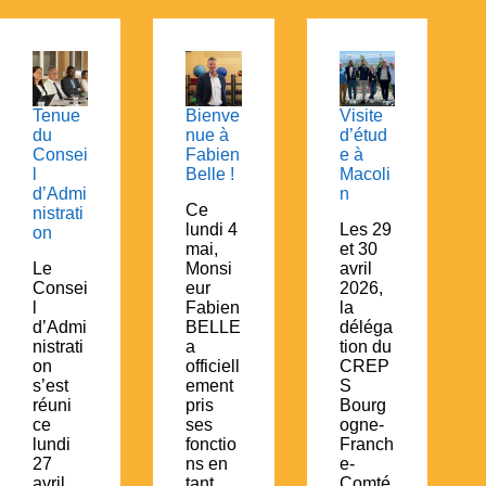
Tenue
Bienve
Visite
du
nue à
d’étud
Consei
Fabien
e à
l
Belle !
Macoli
d’Admi
n
Ce
nistrati
lundi 4
Les 29
on
mai,
et 30
Le
Monsi
avril
Consei
eur
2026,
l
Fabien
la
d’Admi
BELLE
déléga
nistrati
a
tion du
on
officiell
CREP
s’est
ement
S
réuni
pris
Bourg
ce
ses
ogne-
lundi
fonctio
Franch
27
ns en
e-
avril
tant
Comté