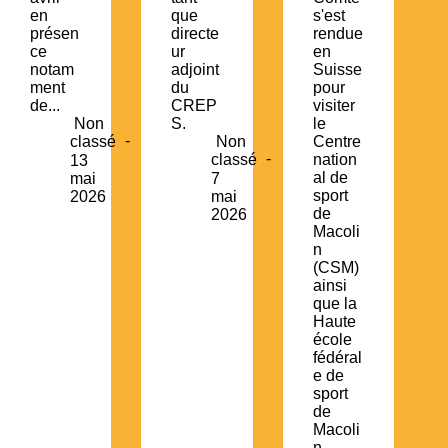
en
que
s'est
présen
directe
rendue
ce
ur
en
notam
adjoint
Suisse
ment
du
pour
de...
CREP
visiter
Non
S.
le
classé
Non
Centre
classé
nation
13
al de
mai
7
sport
2026
mai
de
2026
Macoli
n
(CSM)
ainsi
que la
Haute
école
fédéral
e de
sport
de
Macoli
n