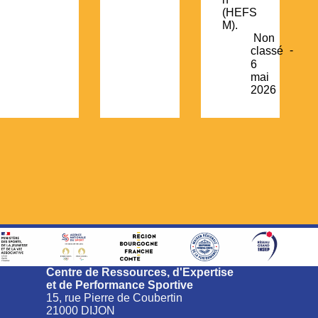
(HEFS
M).
Non
classé
6
mai
2026
Centre de Ressources, d'Expertise
et de Performance Sportive
15, rue Pierre de Coubertin
21000 DIJON